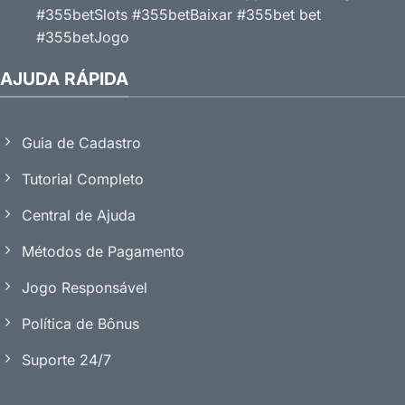
#355betSlots #355betBaixar #355bet bet
#355betJogo
AJUDA RÁPIDA
Guia de Cadastro
Tutorial Completo
Central de Ajuda
Métodos de Pagamento
Jogo Responsável
Política de Bônus
Suporte 24/7