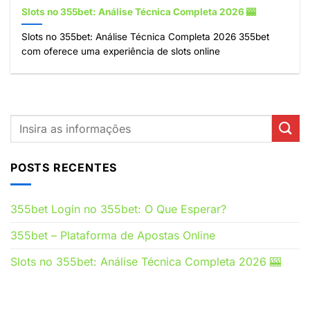
Slots no 355bet: Análise Técnica Completa 2026 🎰
Slots no 355bet: Análise Técnica Completa 2026 355bet
com oferece uma experiência de slots online
POSTS RECENTES
355bet Login no 355bet: O Que Esperar?
355bet – Plataforma de Apostas Online
Slots no 355bet: Análise Técnica Completa 2026 🎰