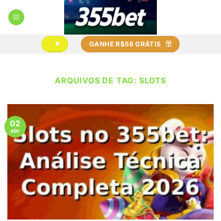
Skip
to
content
GANHE R$58 GRÁTIS
ARQUIVOS DE TAG:
SLOTS
02
abr