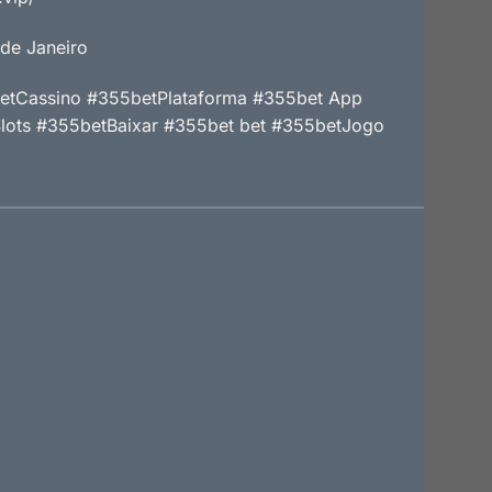
 de Janeiro
tCassino #355betPlataforma #355bet App
lots #355betBaixar #355bet bet #355betJogo