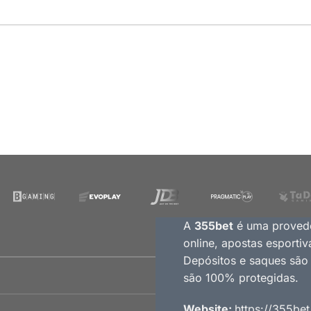
A
355bet
é uma provedor
online, apostas esportiv
Depósitos e saques são 
são 100% protegidas.
Website:
https://355bet