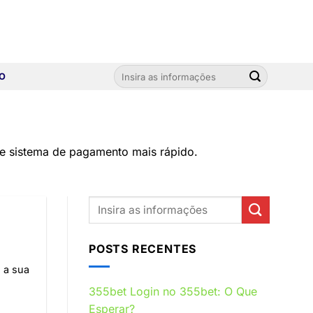
O
 e sistema de pagamento mais rápido.
POSTS RECENTES
 a sua
355bet Login no 355bet: O Que
Esperar?