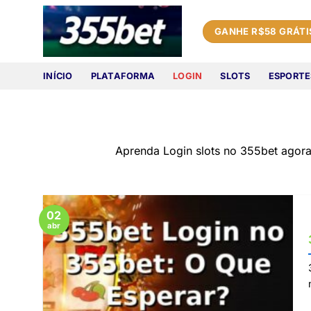
Skip
to
GANHE R$58 GRÁTI
content
INÍCIO
PLATAFORMA
LOGIN
SLOTS
ESPORTE
Aprenda Login slots no 355bet agora
02
abr