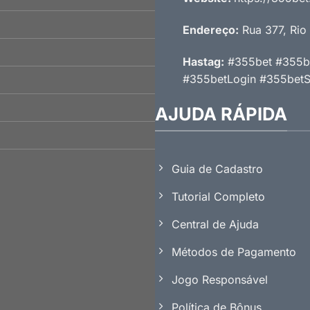
Endereço:
Rua 377, Rio
Hastag:
#355bet #355be
#355betLogin #355betS
AJUDA RÁPIDA
Guia de Cadastro
Tutorial Completo
Central de Ajuda
Métodos de Pagamento
Jogo Responsável
Política de Bônus