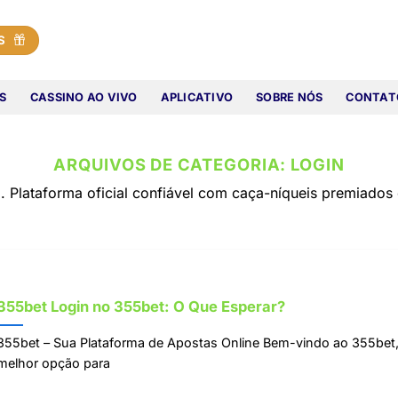
S
S
CASSINO AO VIVO
APLICATIVO
SOBRE NÓS
CONTAT
ARQUIVOS DE CATEGORIA:
LOGIN
. Plataforma oficial confiável com caça-níqueis premiados
355bet Login no 355bet: O Que Esperar?
355bet – Sua Plataforma de Apostas Online Bem-vindo ao 355bet,
melhor opção para