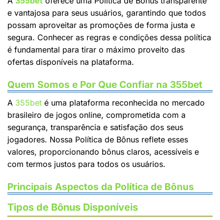
A
355bet
oferece uma Política de Bônus transparente
e vantajosa para seus usuários, garantindo que todos
possam aproveitar as promoções de forma justa e
segura. Conhecer as regras e condições dessa política
é fundamental para tirar o máximo proveito das
ofertas disponíveis na plataforma.
Quem Somos e Por Que Confiar na 355bet
A
355bet
é uma plataforma reconhecida no mercado
brasileiro de jogos online, comprometida com a
segurança, transparência e satisfação dos seus
jogadores. Nossa Política de Bônus reflete esses
valores, proporcionando bônus claros, acessíveis e
com termos justos para todos os usuários.
Principais Aspectos da Política de Bônus
Tipos de Bônus Disponíveis