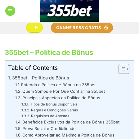
Skip
to
content
GANHE R$58 GRÁTIS
355bet – Política de Bônus
Table of Contents
355bet – Política de Bônus
Entenda a Política de Bônus na 355bet
Quem Somos e Por Que Confiar na 355bet
Principais Aspectos da Política de Bônus
Tipos de Bônus Disponíveis
Regras e Condições Gerais
Requisitos de Apostas
Benefícios Exclusivos da Política de Bônus 355bet
Prova Social e Credibilidade
Como Aproveitar ao Máximo a Política de Bônus