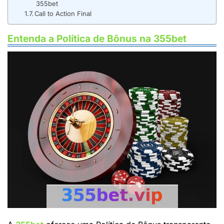
355bet
Call to Action Final
Entenda a Política de Bônus na 355bet