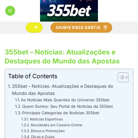
Skip
to
content
GANHE R$58 GRÁTIS
355bet – Notícias: Atualizações e
Destaques do Mundo das Apostas
Table of Contents
355bet – Notícias: Atualizações e Destaques do
Mundo das Apostas
As Notícias Mais Quentes do Universo 355bet
Quem Somos: Seu Portal de Notícias da 355bet
Principais Categorias de Notícias 355bet
Notícias Esportivas
Novidades em Cassino Online
Bônus e Promoções
Dicas e Guias