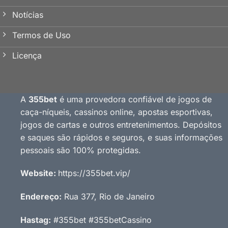
Notícias
Termos de Uso
Licença
A
355bet
é uma provedora confiável de jogos de
caça-níqueis, cassinos online, apostas esportivas,
jogos de cartas e outros entretenimentos. Depósitos
e saques são rápidos e seguros, e suas informações
pessoais são 100% protegidas.
Website:
https://355bet.vip/
Endereço:
Rua 377, Rio de Janeiro
Hastag:
#355bet #355betCassino