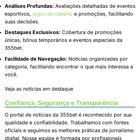
Análises Profundas:
Avaliações detalhadas de eventos
esportivos,
jogos de cassino
e promoções, facilitando
suas decisões.
Destaques Exclusivos:
Cobertura de promoções
únicas, bônus temporários e eventos especiais da
355bet.
Facilidade de Navegação:
Notícias organizadas por
categoria, facilitando encontrar o que mais interessa a
você.
Veja as notícias em destaque
Confiança, Segurança e Transparência
O portal de notícias da 355bet é reconhecido por sua
qualidade e confiabilidade. Trabalhamos com fontes
oficiais e seguimos as melhores práticas de jornalismo
digital. Nossa equipe é formada por profissionais