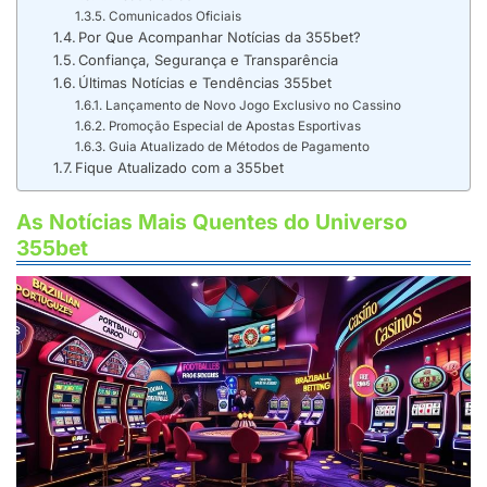
Comunicados Oficiais
Por Que Acompanhar Notícias da 355bet?
Confiança, Segurança e Transparência
Últimas Notícias e Tendências 355bet
Lançamento de Novo Jogo Exclusivo no Cassino
Promoção Especial de Apostas Esportivas
Guia Atualizado de Métodos de Pagamento
Fique Atualizado com a 355bet
As Notícias Mais Quentes do Universo
355bet